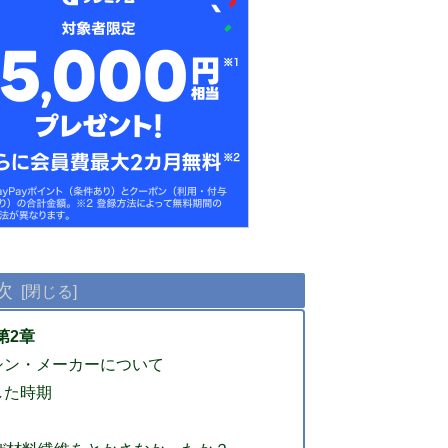
次
第2章
シン・メーカーについて
した時期