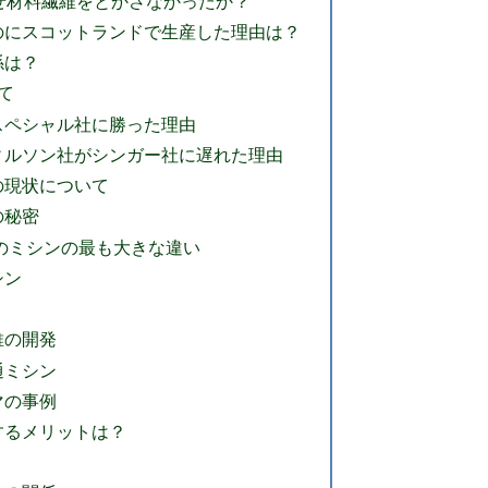
なぜ材料繊維をとかさなかったか？
のにスコットランドで生産した理由は？
係は？
て
スペシャル社に勝った理由
ィルソン社がシンガー社に遅れた理由
の現状について
の秘密
紀のミシンの最も大きな違い
シン
維の開発
通ミシン
マの事例
するメリットは？