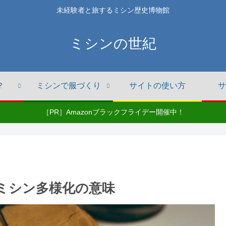
未経験者と旅するミシン歴史博物館
ミシンの世紀
？
ミシンで服づくり
サイトの使い方
サ
［PR］Amazonブラックフライデー開催中！
：ミシン多様化の意味