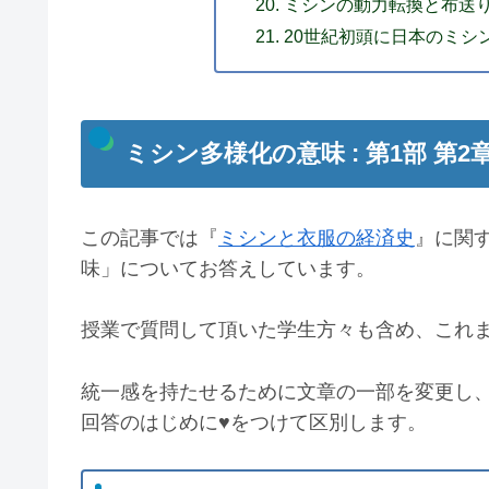
ミシンの動力転換と布送
20世紀初頭に日本のミシ
ミシン多様化の意味 : 第1部 第2
この記事では『
ミシンと衣服の経済史
』に関
味」についてお答えしています。
授業で質問して頂いた学生方々も含め、これ
統一感を持たせるために文章の一部を変更し
回答のはじめに♥をつけて区別します。