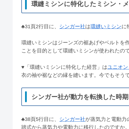
環縫ミシンに特化したミシン・
♣31頁2行目に、
シンガー社
は
環縫いミシン
に
環縫いミシンはジーンズの裾あげやベルトを作
ことを目的として環縫いミシンが使われたの
♥「環縫いミシンに特化した経営」は
ユニオン
衣の袖や裾などの縁を縫います。今でもそう
シンガー社が動力を転換した時期
♣38頁5行目に、
シンガー社
が蒸気力と電動力
踏式から蒸気力や電動力に移行したのですか