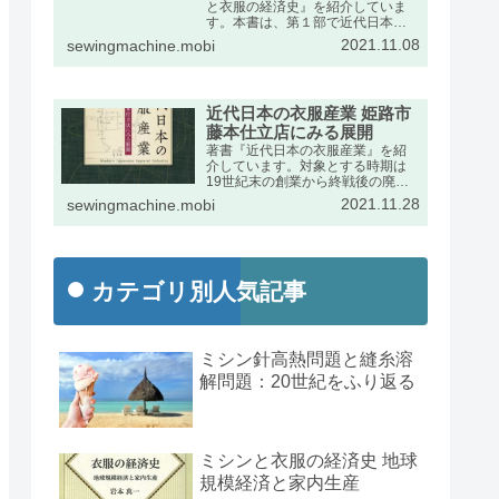
と衣服の経済史』を紹介していま
す。本書は、第１部で近代日本に
おけるミシンの輸入動向をふま
2021.11.08
sewingmachine.mobi
え、第２部で衣服産業の展開を述
べたものです。出版社のページの
宣伝文は次のとおりです。
近代日本の衣服産業 姫路市
藤本仕立店にみる展開
著書『近代日本の衣服産業』を紹
介しています。対象とする時期は
19世紀末の創業から終戦後の廃業
までの約半世紀です。兵庫県姫路
2021.11.28
sewingmachine.mobi
市の藤本家文書を手がかりに、近
代日本経済史の発展段階で特異な
位置を占めた衣服産業の動向を詳
しくまとめました。
カテゴリ別人気記事
ミシン針高熱問題と縫糸溶
解問題：20世紀をふり返る
ミシンと衣服の経済史 地球
規模経済と家内生産