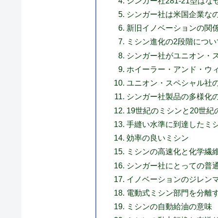
シンガー社281-21型は
シンガー社は米国企業な
新旧イノベーションの関
ミシン進化の2段階につい
シンガー社がユニオン・
ホイーラー・アンド・ウ
ユニオン・スペシャル社
シンガー社製品の多様化
19世紀のミシンと20世
手縫い水準に到達したミ
効率の良いミシン
ミシンの高速化と化学繊
シンガー社にとっての普
イノベーションのジレン
電動式ミシン部門を分離
ミシンの自動給油の意味