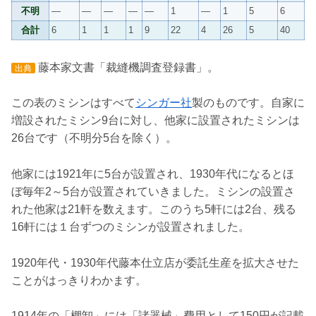
不明
―
―
―
―
―
1
―
1
5
6
合計
6
1
1
1
9
22
4
26
5
40
藤本家文書「裁縫機調査登録書」。
出典
この表のミシンはすべて
シンガー社
製のものです。自家に
増設されたミシン9台に対し、他家に設置されたミシンは
26台です（不明分5台を除く）。
他家には1921年に5台が設置され、1930年代になるとほ
ぼ毎年2～5台が設置されていきました。ミシンの設置さ
れた他家は21軒を数えます。このうち5軒には2台、残る
16軒には１台ずつのミシンが設置されました。
1920年代・1930年代藤本仕立店が委託生産を拡大させた
ことがはっきりわかます。
1914年の「棚卸」には「諸器械」費用として150円が記載