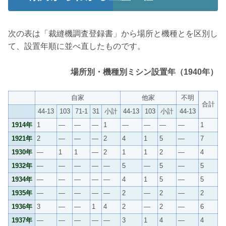
次の表は「裁縫機調査登録書」から場所と機種とを区別し
て、設置年順に並べ直したものです。
場所別・機種別ミシン設置年（1940年）
自家
他家
不明
合計
44-13
103
71-1
31
小計
44-13
103
小計
44-13
1914年
1
―
―
―
1
―
―
―
―
1
1921年
2
―
―
―
2
4
1
5
―
7
1930年
―
1
1
―
2
1
1
2
―
4
1932年
―
―
―
―
―
5
―
5
―
5
1934年
―
―
―
―
―
4
1
5
―
5
1935年
―
―
―
―
―
2
―
2
―
2
1936年
3
―
―
1
4
2
―
2
―
6
1937年
―
―
―
―
―
3
1
4
―
4