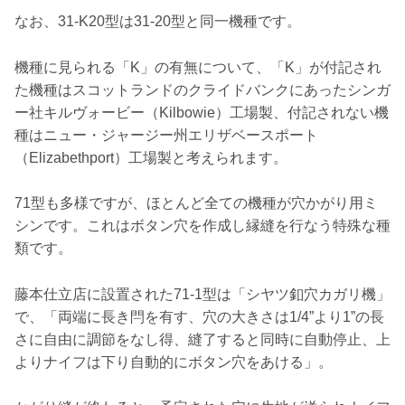
なお、31-K20型は31-20型と同一機種です。
機種に見られる「K」の有無について、「K」が付記され
た機種はスコットランドのクライドバンクにあったシンガ
ー社キルヴォービー（Kilbowie）工場製、付記されない機
種はニュー・ジャージー州エリザベースポート
（Elizabethport）工場製と考えられます。
71型も多様ですが、ほとんど全ての機種が穴かがり用ミ
シンです。これはボタン穴を作成し縁縫を行なう特殊な種
類です。
藤本仕立店に設置された71-1型は「シヤツ釦穴カガリ機」
で、「両端に長き閂を有す、穴の大きさは1/4”より1”の長
さに自由に調節をなし得、縫了すると同時に自動停止、上
よりナイフは下り自動的にボタン穴をあける」。