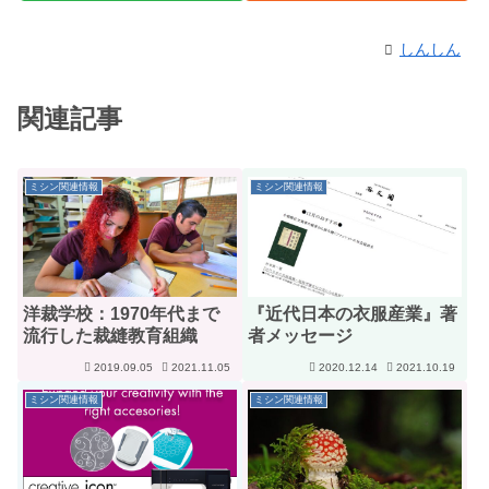
しんしん
関連記事
ミシン関連情報
ミシン関連情報
洋裁学校：1970年代まで
『近代日本の衣服産業』著
流行した裁縫教育組織
者メッセージ
2019.09.05
2021.11.05
2020.12.14
2021.10.19
ミシン関連情報
ミシン関連情報