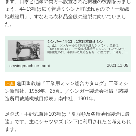
まず、自家と他家の両方へ設置された機種の役割をみまし
ょう。44-13種は広く普通ミシンと呼ばれもので「一般織
地裁縫用」、すなわち衣料品全般の縫製に向いていまし
た。
シンガー 44-13：1本針本縫ミシン
これは、シンガー社の1本針本縫ミシンです。型番は
「Singer 44-13」。一般織地裁縫用ミシン。インチあたり
縫目数は5針。半回転の舟受をもち、小型です。下送り。や
や小規模な裁縫店では世界で一番よく使われた機種だと思
います。
2021.11.05
sewingmachine.mobi
蓮田重義編『工業用ミシン総合カタログ』工業ミシ
出典
ン新報社、1958年、25頁。／シンガー製造会社編『諸製
造所用裁縫機械目録表』南中社、1901年。
足踏式・手廻式兼用103種は「夏服類及各種薄物製造に最
適」です。主にシャツやズボン下に利用されたと考えられ
ます。