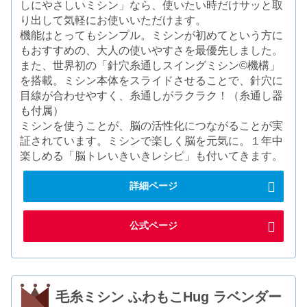
しにやさしいミシン」なら、使いたい時だけサッと取
り出して気軽にお使いいただけます。
機能はとってもシンプル。ミシンが初めてという方に
もおすすめの、大人の使いやすさを最優先しました。
また、世界初の「針穴糸通しスイングミシン©機構」
を搭載。ミシン本体をスライドさせることで、針穴に
目線が合わせやすく、糸通しがラクラク！（糸通し器
も付属）
ミシンを使うことが、脳の活性化につながることが実
証されています。ミシンで楽しく脳を元気に。１年中
楽しめる「脳トレいきいきレシピ」も付いてきます。
詳細ページ
公式ページ
毛糸ミシン ふわもこHug ラベンダー