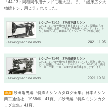
「44-13ト同種同作用ナレドモ稍大型」で、「縫床広ク大
物縫トシテ用ヒラ」れました。
シンガー 31-15：1本針本縫ミシン
これは、シンガー社の1本針本縫ミシンです。型番は「31-
15」。洋服、足袋、天幕など厚物縫いに向いています。か
なり長期にわたり愛用されたミシンで、31-20型と同じ、
44-13型より大型です。
2021.11.05
sewingmachine.mobi
シンガー 31-63：2本針襞取ミシン
これは、シンガー社の2本針襞取ミシンです。襞取り縫いミ
シン。型番は「31-63」。1"の1/2より6"、7/16”の巾の織地
に一重、二重、三重、四重の折畳や襞を作ります。また、
1/8から5/8までの深さに折ることができ、右手の針と定規
の最大間隔は2.5インチ。
2021.10.31
sewingmachine.mobi
砂田亀男編『特殊ミシンカタログ全集』日本ミシン
出典
商工通信社、1936年、41頁。／砂田編『特殊ミシンカタ
ログ全集』41頁。