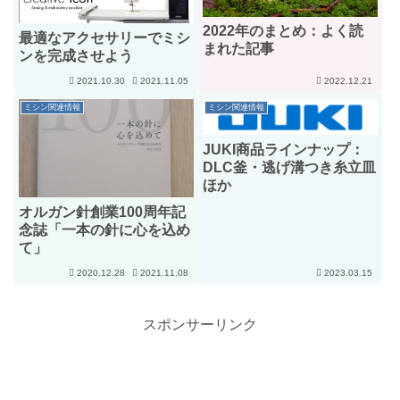
2022年のまとめ：よく読
最適なアクセサリーでミシ
まれた記事
ンを完成させよう
2021.10.30
2021.11.05
2022.12.21
ミシン関連情報
ミシン関連情報
JUKI商品ラインナップ：
DLC釜・逃げ溝つき糸立皿
ほか
オルガン針創業100周年記
念誌「一本の針に心を込め
て」
2020.12.28
2021.11.08
2023.03.15
スポンサーリンク