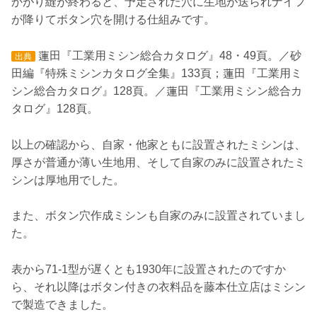
かがり縫が終わると、予定された穴に生地が送られナイフ
が降りてボタン穴を開ける仕組みです。
蓮田『工業用ミシン総合カタログ』48・49頁。／砂
出典
田編『特殊ミシンカタログ全集』133頁；蓮田『工業用ミ
シン総合カタログ』128頁。／蓮田『工業用ミシン総合カ
タログ』128頁。
以上の確認から、自家・他家ともに設置されたミシンは、
厚さが普通か薄い生地用、そして自家のみに設置されたミ
シンは厚地用でした。
また、ボタン穴作成ミシンも自家のみに設置されていまし
た。
表から71-1型が遅くとも1930年に設置されたのですか
ら、それ以降はボタン付きの衣料品を藤本仕立店はミシン
で製造できました。