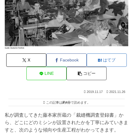
X
Facebook
はてブ
LINE
コピー
2019.11.17
2021.11.26
この記事は
約4分
で読めます。
私が調査してきた藤本家所蔵の「裁縫機調査登録書」か
ら、どこにどのミシンが設置されたかを丁寧にみていきま
すと、次のような傾向や生産工程がわかってきます。