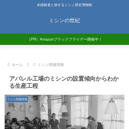
未経験者と旅するミシン歴史博物館
ミシンの世紀
［PR］Amazonブラックフライデー開催中！
ホーム
ミシン関連情報
アパレル工場のミシンの設置傾向からわか
る生産工程
ミシン関連情報