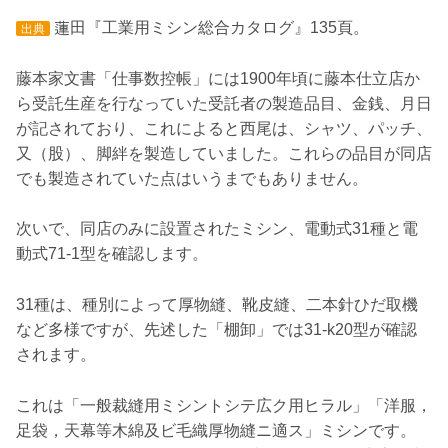
蓮田『工業用ミシン総合カタログ』135頁。
出典
藤本家文書「仕事数控帳」には1900年頃に藤本仕立店か
ら受託生産を行なっていた受託者の製造品目、金銭、月日
が記されており、これによると西尾は、シャツ、パッチ、
又（股）、脚絆を製造していました。これらの品目が同店
でも製造されていた点はいうまでもありません。
次いで、同店のみに設置されたミシン、電動式31種と電
動式71-1型を確認します。
31種は、種別によって厚物縫、靴皮縫、二本針ひだ取機
など多様ですが、先述した「棚卸」では31-k20型が確認
されます。
これは「一般裁縫用ミシントシテ広ク用ヒラル」「洋服，
足袋，天幕等木綿及ビ毛織厚物縫ニ適ス」ミシンです。