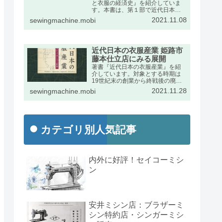
と衣服の経済史』を紹介していま
す。本書は、第１部で近代日本に
おけるミシンの輸入動向をふま
2021.11.08
sewingmachine.mobi
え、第２部で衣服産業の展開を述
べたものです。出版社のページの
宣伝文は次のとおりです。
近代日本の衣服産業 姫路市
藤本仕立店にみる展開
著書『近代日本の衣服産業』を紹
介しています。対象とする時期は
19世紀末の創業から終戦後の廃業
までの約半世紀です。兵庫県姫路
2021.11.28
sewingmachine.mobi
市の藤本家文書を手がかりに、近
代日本経済史の発展段階で特異な
位置を占めた衣服産業の動向を詳
しくまとめました。
カテゴリ別人気記事
内外に好評！セイコーミシ
ン
安井ミシン店：ブラザーミ
シン特約店・シンガーミシ