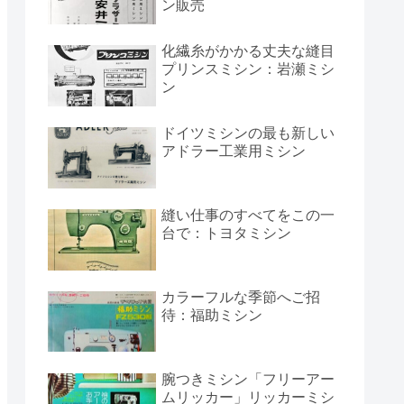
ン販売
化繊糸がかかる丈夫な縫目
プリンスミシン：岩瀬ミシ
ン
ドイツミシンの最も新しい
アドラー工業用ミシン
縫い仕事のすべてをこの一
台で：トヨタミシン
カラーフルな季節へご招
待：福助ミシン
腕つきミシン「フリーアー
ムリッカー」リッカーミシ