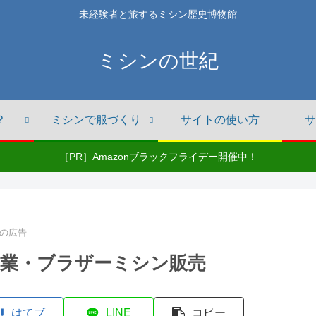
未経験者と旅するミシン歴史博物館
ミシンの世紀
？
ミシンで服づくり
サイトの使い方
サ
［PR］Amazonブラックフライデー開催中！
の広告
業・ブラザーミシン販売
はてブ
LINE
コピー