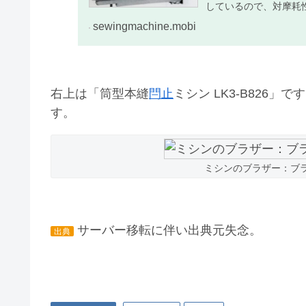
しているので、対摩耗
sewingmachine.mobi
右上は「筒型本縫
閂止
ミシン LK3-B826」
す。
ミシンのブラザー：ブ
サーバー移転に伴い出典元失念。
出典