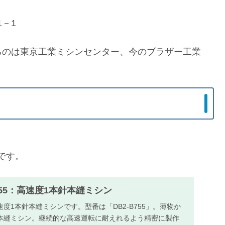
－1
るのは東京工業ミシンセンター、今のブラザー工業
」です。
B755：高速度1本針本縫ミシン
度1本針本縫ミシンです。型番は「DB2-B755」。薄物か
本縫ミシン。継続的な高速運転に耐えれるよう精密に製作