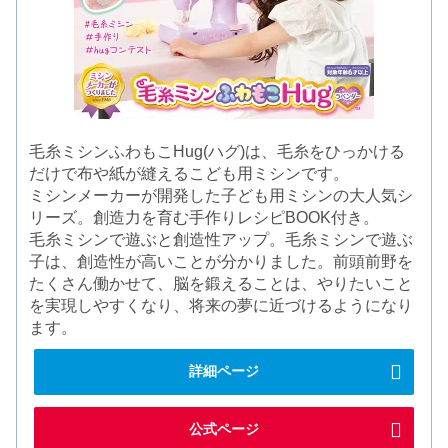
毛糸ミシンふわもこHug(ハグ)は、毛糸をひっかける
だけで布や紙が縫えるこども用ミシンです。
ミシンメーカーが開発した子ども用ミシンの大人気シ
リーズ。創造力を育む手作りレシピBOOK付き。
毛糸ミシンで遊ぶと創造性アップ。毛糸ミシンで遊ぶ
子は、創造性が高いことが分かりました。前頭前野を
たくさん働かせて、脳を鍛えることは、やりたいこと
を実現しやすくなり、将来の夢に近づけるようになり
ます。
詳細ページ
公式ページ