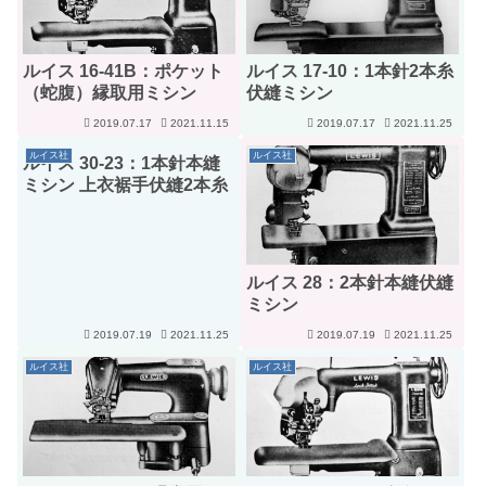
ルイス 16-41B：ポケット
ルイス 17-10：1本針2本糸
（蛇腹）縁取用ミシン
伏縫ミシン
2019.07.17
2021.11.15
2019.07.17
2021.11.25
ルイス社
ルイス社
ルイス 30-23：1本針本縫
ミシン 上衣裾手伏縫2本糸
ルイス 28：2本針本縫伏縫
ミシン
2019.07.19
2021.11.25
2019.07.19
2021.11.25
ルイス社
ルイス社