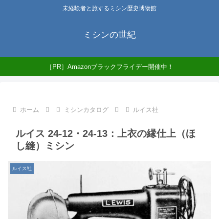
未経験者と旅するミシン歴史博物館
ミシンの世紀
［PR］Amazonブラックフライデー開催中！
ホーム
ミシンカタログ
ルイス社
ルイス 24-12・24-13：上衣の縁仕上（ほ
し縫）ミシン
ルイス社