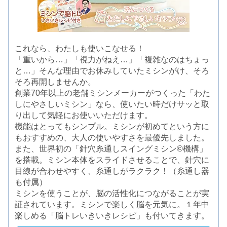
これなら、わたしも使いこなせる！
「重いから…」「視力がねえ…」「複雑なのはちょっ
と…」そんな理由でお休みしていたミシンがけ、そろ
そろ再開しませんか。
創業70年以上の老舗ミシンメーカーがつくった「わた
しにやさしいミシン」なら、使いたい時だけサッと取
り出して気軽にお使いいただけます。
機能はとってもシンプル。ミシンが初めてという方に
もおすすめの、大人の使いやすさを最優先しました。
また、世界初の「針穴糸通しスイングミシン©機構」
を搭載。ミシン本体をスライドさせることで、針穴に
目線が合わせやすく、糸通しがラクラク！（糸通し器
も付属）
ミシンを使うことが、脳の活性化につながることが実
証されています。ミシンで楽しく脳を元気に。１年中
楽しめる「脳トレいきいきレシピ」も付いてきます。