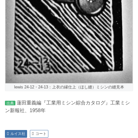
lewis 24-12・24-13：上衣の縁仕上（ほし縫）ミシンの縫見本
蓮田重義編『工業用ミシン綜合カタログ』工業ミシ
出典
ン新報社、1958年
ルイス社
コート