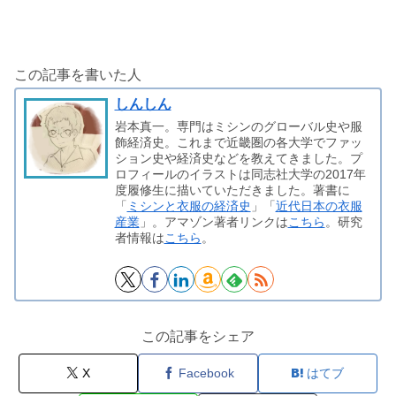
この記事を書いた人
しんしん
岩本真一。専門はミシンのグローバル史や服
飾経済史。これまで近畿圏の各大学でファッ
ション史や経済史などを教えてきました。プ
ロフィールのイラストは同志社大学の2017年
度履修生に描いていただきました。著書に
「
ミシンと衣服の経済史
」「
近代日本の衣服
産業
」。アマゾン著者リンクは
こちら
。研究
者情報は
こちら
。
この記事をシェア
X
Facebook
はてブ