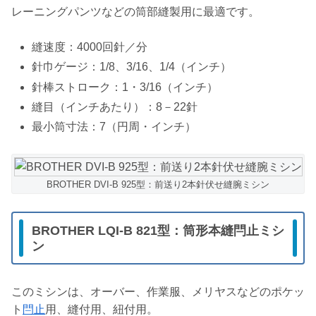
レーニングパンツなどの筒部縫製用に最適です。
縫速度：4000回針／分
針巾ゲージ：1/8、3/16、1/4（インチ）
針棒ストローク：1・3/16（インチ）
縫目（インチあたり）：8－22針
最小筒寸法：7（円周・インチ）
BROTHER DVI-B 925型：前送り2本針伏せ縫腕ミシン
BROTHER LQI-B 821型：筒形本縫閂止ミシ
ン
このミシンは、オーバー、作業服、メリヤスなどのポケッ
ト
閂止
用、縫付用、紐付用。