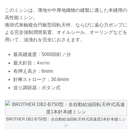
このミシンは、薄地や中厚地織物の縫製に適した本縫用の
高性能ミシン。
捲掛式単軸複合円板型回転天秤、ならびに遠心力ポンプに
よる完全強制潤滑装置、オイルシール、オーリングなどを
用いて、油洩れを完全におさえます。
最高縫速度：5000回針／分
最大針目：4ｍ/ｍ
布押え高さ：6m/m
針棒ストローク：30.6m/m
送り調節器：ボタン式
BROTHER DB2-B750型：全自動給油回転天秤式高速度1本針本縫ミシ
ン