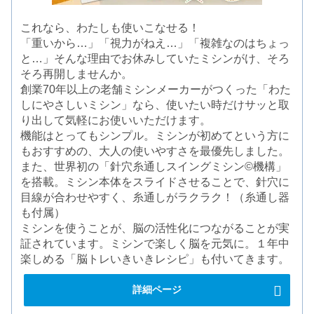
これなら、わたしも使いこなせる！
「重いから…」「視力がねえ…」「複雑なのはちょっ
と…」そんな理由でお休みしていたミシンがけ、そろ
そろ再開しませんか。
創業70年以上の老舗ミシンメーカーがつくった「わた
しにやさしいミシン」なら、使いたい時だけサッと取
り出して気軽にお使いいただけます。
機能はとってもシンプル。ミシンが初めてという方に
もおすすめの、大人の使いやすさを最優先しました。
また、世界初の「針穴糸通しスイングミシン©機構」
を搭載。ミシン本体をスライドさせることで、針穴に
目線が合わせやすく、糸通しがラクラク！（糸通し器
も付属）
ミシンを使うことが、脳の活性化につながることが実
証されています。ミシンで楽しく脳を元気に。１年中
楽しめる「脳トレいきいきレシピ」も付いてきます。
詳細ページ