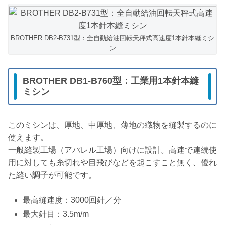
BROTHER DB2-B731型：全自動給油回転天秤式高速度1本針本縫ミシ
ン
BROTHER DB1-B760型：工業用1本針本縫
ミシン
このミシンは、厚地、中厚地、薄地の織物を縫製するのに
使えます。
一般縫製工場（アパレル工場）向けに設計。高速で連続使
用に対しても糸切れや目飛びなどを起こすこと無く、優れ
た縫い調子が可能です。
最高縫速度：3000回針／分
最大針目：3.5m/m