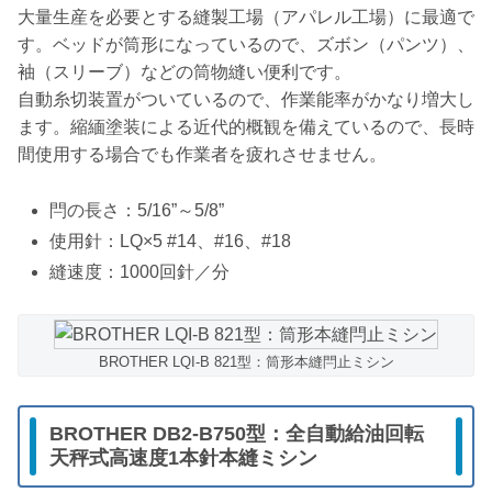
大量生産を必要とする縫製工場（アパレル工場）に最適で
す。ベッドが筒形になっているので、ズボン（パンツ）、
袖（スリーブ）などの筒物縫い便利です。
自動糸切装置がついているので、作業能率がかなり増大し
ます。縮緬塗装による近代的概観を備えているので、長時
間使用する場合でも作業者を疲れさせません。
閂の長さ：5/16”～5/8”
使用針：LQ×5 #14、#16、#18
縫速度：1000回針／分
BROTHER LQI-B 821型：筒形本縫閂止ミシン
BROTHER DB2-B750型：全自動給油回転
天秤式高速度1本針本縫ミシン