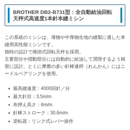
BROTHER DB2-B731型：全自動給油回転
天秤式高速度1本針本縫ミシン
この系統のミシンは、薄物や中厚物生地の縫製に適した本
縫用高性能ミシンです。
独特の設計で捲掛式回転天秤を採用。
主要部分や摺動部分には自動的に給油して潤滑するよう精
密に設計。とくに摩擦の多い針棒連稈（れんかん）にはニ
ードルベアリングを使用。
最高縫速度：4000回針／分
最大針目：3.5m/m
布押え高さ：6m/m
針棒ストローク：30.6m/m
逆転器：リンク式レバー操作