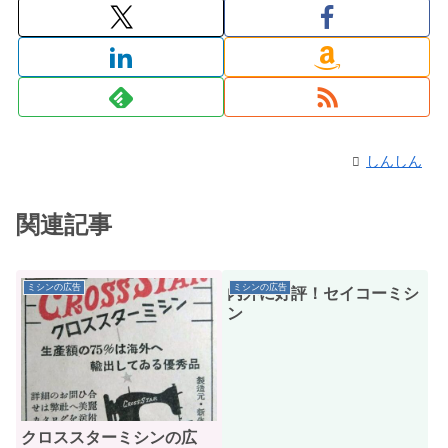
しんしん
関連記事
ミシンの広告
ミシンの広告
内外に好評！セイコーミシ
ン
クロススターミシンの広