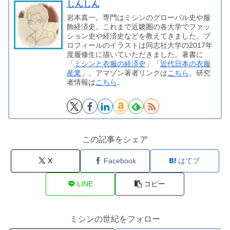
しんしん
岩本真一。専門はミシンのグローバル史や服
飾経済史。これまで近畿圏の各大学でファッ
ション史や経済史などを教えてきました。プ
ロフィールのイラストは同志社大学の2017年
度履修生に描いていただきました。著書に
「
ミシンと衣服の経済史
」「
近代日本の衣服
産業
」。アマゾン著者リンクは
こちら
。研究
者情報は
こちら
。
この記事をシェア
X
Facebook
はてブ
LINE
コピー
ミシンの世紀をフォロー