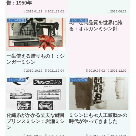
告：1950年
2019.01.11
2021.12.02
2019.06.29
ミシンの広告
ミシンの広告
均一な高品質を世界に誇
る：オルガンミシン針
一生使える贈りもの！：シ
ンガーミシン
2019.10.16
2021.12.04
2019.07.02
2021.12.02
ミシンの広告
ミシンの広告
化繊糸がかかる丈夫な縫目
ミシンにも≪人工頭脳≫の
プリンスミシン：岩瀬ミシ
時代がやってきました
ン
2019.08.03
2021.12.02
2019.10.22
2021.12.04