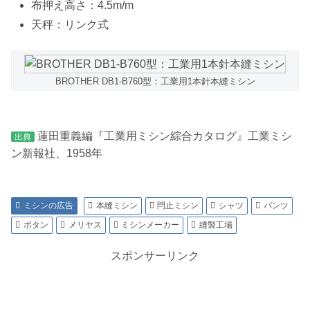
布押え高さ：4.5m/m
天秤：リンク式
BROTHER DB1-B760型：工業用1本針本縫ミシン
蓮田重義編『工業用ミシン綜合カタログ』工業ミシ
出典
ン新報社、1958年
ミシンの広告
本縫ミシン
閂止ミシン
シャツ
パンツ
ボタン
メリヤス
ミシンメーカー
縫製工場
スポンサーリンク