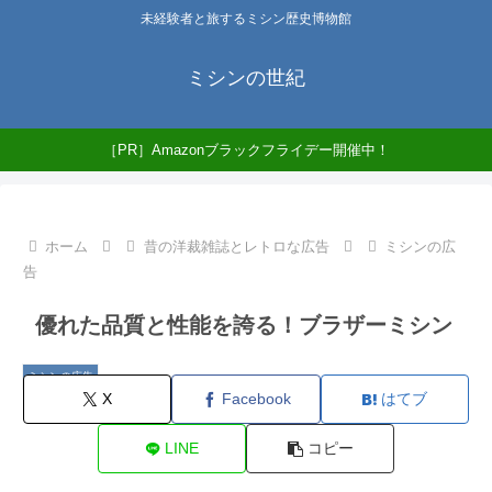
未経験者と旅するミシン歴史博物館
ミシンの世紀
［PR］Amazonブラックフライデー開催中！
ホーム
昔の洋裁雑誌とレトロな広告
ミシンの広
告
優れた品質と性能を誇る！ブラザーミシン
ミシンの広告
X
Facebook
はてブ
LINE
コピー